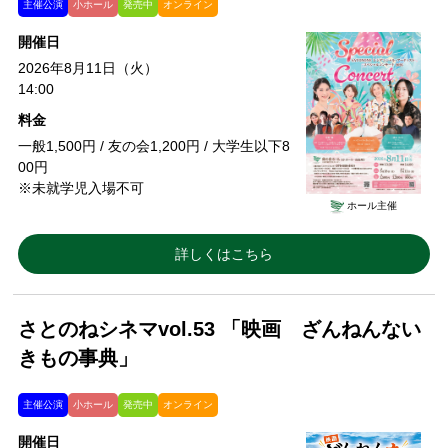
主催公演
小ホール
発売中
オンライン
開催日
2026年8月11日（火）
14:00
料金
一般1,500円 / 友の会1,200円 / 大学生以下8
00円
※未就学児入場不可
ホール主催
詳しくはこちら
さとのねシネマvol.53 「映画 ざんねんない
きもの事典」
主催公演
小ホール
発売中
オンライン
開催日