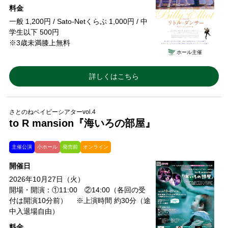
料金
一般 1,200円 / Sato-Netくらぶ 1,000円 / 中
学生以下 500円
※3歳未満膝上無料
ホール主催
詳しくはこちら
さとのねベイビーシアターvol.4
to R mansion『海いろの部屋』
主催公演
小ホール
発売前
オンライン
開催日
2026年10月27日（火）
開場・開演：①11:00 ②14:00（各回の受
付は開演10分前） ※上演時間 約30分（途
中入退場自由）
料金