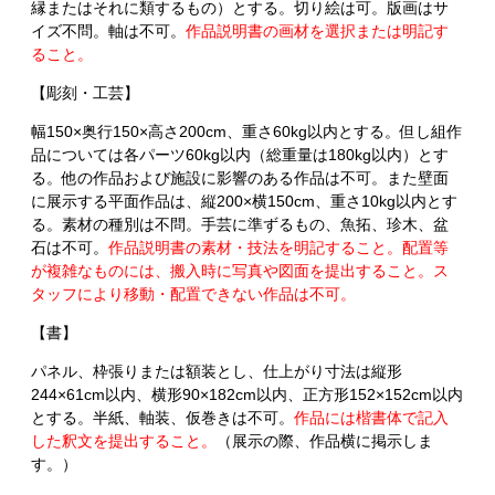
縁またはそれに類するもの）とする。切り絵は可。版画はサ
イズ不問。軸は不可。
作品説明書の画材を選択または明記す
ること。
【彫刻・工芸】
幅150×奥行150×高さ200cm、重さ60kg以内とする。但し組作
品については各パーツ60kg以内（総重量は180kg以内）とす
る。他の作品および施設に影響のある作品は不可。また壁面
に展示する平面作品は、縦200×横150cm、重さ10kg以内とす
る。素材の種別は不問。手芸に準ずるもの、魚拓、珍木、盆
石は不可。
作品説明書の素材・技法を明記すること。配置等
が複雑なものには、搬入時に写真や図面を提出すること。ス
タッフにより移動・配置できない作品は不可。
【書】
パネル、枠張りまたは額装とし、仕上がり寸法は縦形
244×61cm以内、横形90×182cm以内、正方形152×152cm以内
とする。半紙、軸装、仮巻きは不可。
作品には楷書体で記入
した釈文を提出すること。
（展示の際、作品横に掲示しま
す。）