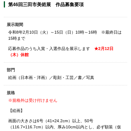
第46回三田市美術展 作品募集要項
展示期間
令和8年2月10日（火）～15日（日）10時～16時 ※最終日は
15時まで
応募作品のうち入賞・入選作品を展示します
★
2
月
12
日
（木）休館
部門
絵画（日本画・洋画）／彫刻・工芸／書／写真
規格
※規格外は受け付けません
【絵画】
画面の大きさは6号（41×24.2cm）以上、50号
（116.7×116.7cm）以内、厚み10cm以内とし、必ず額装（仮