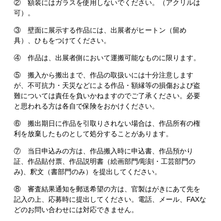
② 額装にはガラスを使用しないでください。（アクリルは
可）。
③ 壁面に展示する作品には、出展者がヒートン（留め
具）、ひもをつけてください。
④ 作品は、出展者側において運搬可能なものに限ります。
⑤ 搬入から搬出まで、作品の取扱いには十分注意します
が、不可抗力・天災などによる作品・額縁等の損傷および盗
難については責任を負いかねますのでご了承ください。必要
と思われる方は各自で保険をおかけください。
⑥ 搬出期日に作品を引取りされない場合は、作品所有の権
利を放棄したものとして処分することがあります。
⑦ 当日申込みの方は、作品搬入時に申込書、作品預かり
証、作品貼付票、作品説明書（絵画部門/彫刻・工芸部門の
み)、釈文（書部門のみ）を提出してください。
⑧ 審査結果通知を郵送希望の方は、官製はがきにあて先を
記入の上、応募時に提出してください。電話、メール、FAXな
どのお問い合わせには対応できません。