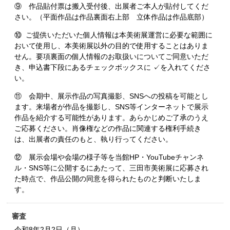
⑨ 作品貼付票は搬入受付後、出展者ご本人が貼付してくだ
さい。（平面作品は作品裏面右上部 立体作品は作品底部）
⑩ ご提供いただいた個人情報は本美術展運営に必要な範囲に
おいて使用し、本美術展以外の目的で使用することはありま
せん。要項裏面の個人情報のお取扱いについてご同意いただ
き、申込書下段にあるチェックボックスに ✓を入れてくださ
い。
⑪ 会期中、展示作品の写真撮影、SNSへの投稿を可能とし
ます。来場者が作品を撮影し、SNS等インターネットで展示
作品を紹介する可能性があります。あらかじめご了承のうえ
ご応募ください。肖像権などの作品に関連する権利手続き
は、出展者の責任のもと、執り行ってください。
⑫ 展示会場や会場の様子等を当館HP・YouTubeチャンネ
ル・SNS等に公開するにあたって、三田市美術展に応募され
た時点で、作品公開の同意を得られたものと判断いたしま
す。
審査
令和8年2月2日（月）