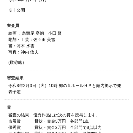
※非公開
審査員
絵画 ：烏頭尾 寧朗 小田 賢
彫刻・工芸：佐々田 美雪
書：薄木 水雲
写真：神内 信夫
(敬称略）
審査結果
令和8年2月3日（火）10時 郷の音ホールＨＰと館内掲示で発
表予定
賞
審査の結果、優秀作品には次の賞を授与します。
市展賞 賞状・賞金5万円 各部門1点
優秀賞 賞状・賞金2万円 全部門で8点以内