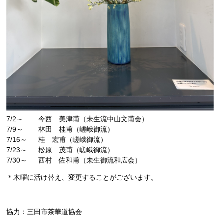
7/2～
今西 美津甫（未生流中山文甫会）
7/9～
林田 桂甫（嵯峨御流）
7/16～
桂 宏甫（嵯峨御流）
7/23～
松原 茂甫（嵯峨御流）
7/30～
西村 佐和甫（未生御流和広会）
＊木曜に活け替え、変更することがございます。
協力：三田市茶華道協会