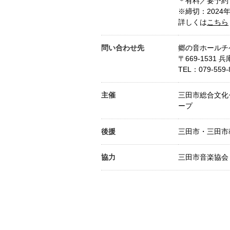
＊有料／要予約
※締切：2024
詳しくは
こちら
問い合わせ先
郷の音ホールチ
〒669-1531 
TEL：
079-559-
主催
三田市総合文化
ープ
後援
三田市・三田市
協力
三田市音楽協会