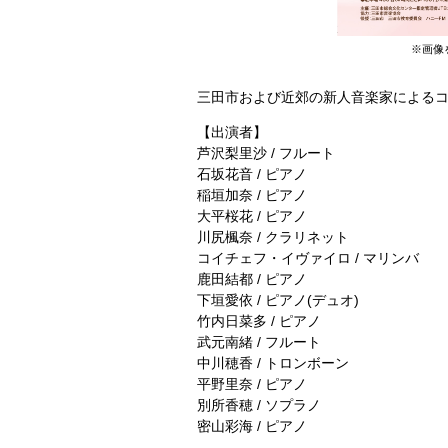
※画像
三田市および近郊の新人音楽家による
【出演者】
芦沢梨里沙 / フルート
石坂花音 / ピアノ
稲垣加奈 / ピアノ
大平桜花 / ピアノ
川尻楓奈 / クラリネット
コイチェフ・イヴァイロ / マリンバ
鹿田結都 / ピアノ
下垣愛依 / ピアノ(デュオ)
竹内日菜多 / ピアノ
武元南緒 / フルート
中川穂香 / トロンボーン
平野里奈 / ピアノ
別所香穂 / ソプラノ
密山彩海 / ピアノ