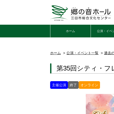
ホーム
公演・イベ
ホーム
公演・イベント一覧
過去
第35回シティ・
主催公演
終了
オンライン