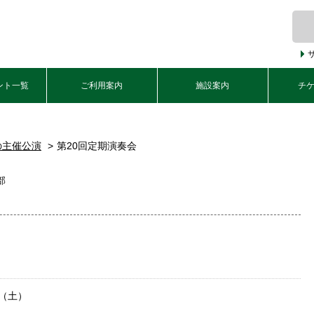
ント一覧
ご利用案内
施設案内
チ
の主催公演
第20回定期演奏会
部
日（土）