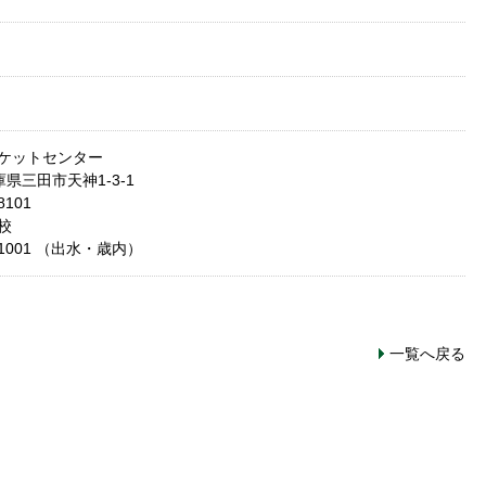
ケットセンター
兵庫県三田市天神1-3-1
8101
校
1001
（出水・歳内）
一覧へ戻る