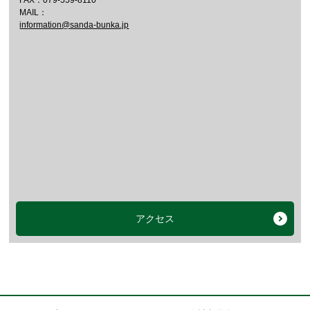
FAX：079-559-8110
MAIL：
information@sanda-bunka.jp
アクセス