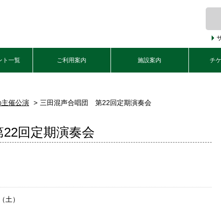
ント一覧
ご利用案内
施設案内
チ
の主催公演
三田混声合唱団 第22回定期演奏会
22回定期演奏会
日（土）