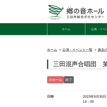
ホーム
公演・イベ
ホーム
公演・イベント一覧
過去
三田混声合唱団 第
小ホール
終了
日時
2023年9月30
14：00