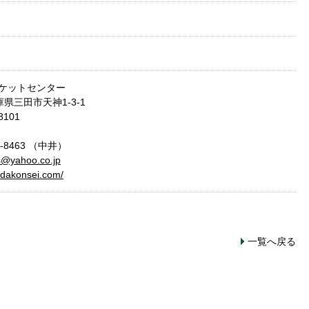
ケットセンター
兵庫県三田市天神1-3-1
8101
-8463
（中井）
s@yahoo.co.jp
andakonsei.com/
一覧へ戻る