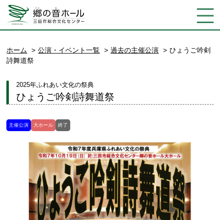
ホーム
公演・イベント一覧
過去の主催公演
ひょうご吟剣
詩舞道祭
2025年ふれあい文化の祭典
ひょうご吟剣詩舞道祭
主催公演
大ホール
終了