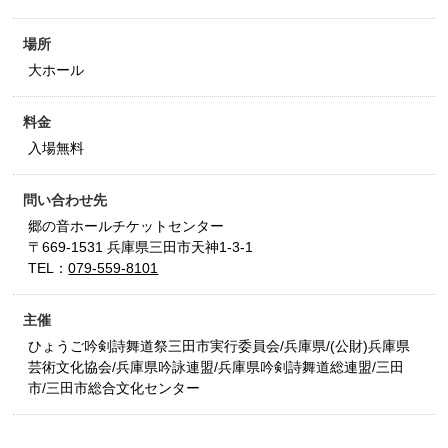
場所
大ホール
料金
入場無料
問い合わせ先
郷の音ホールチケットセンター
〒669-1531 兵庫県三田市天神1-3-1
TEL：
079-559-8101
主催
ひょうご吟剣詩舞道祭三田市実行委員会/兵庫県/(公財)兵庫県
芸術文化協会/兵庫県吟詠連盟/兵庫県吟剣詩舞道総連盟/三田
市/三田市総合文化センター