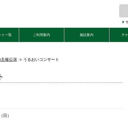
ント一覧
ご利用案内
施設案内
チ
の主催公演
うるおいコンサート
ト
日（日）