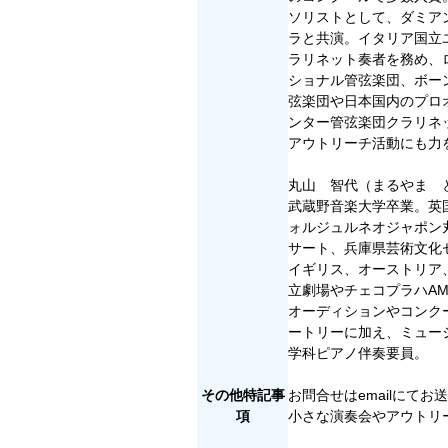
ソリストとして、ダミア
ラと共演。イタリア国立
ラリネット奏者を務め、
ショナル管弦楽団、ボー
弦楽団や日本国内のプロ
ンター管弦楽団クラリネッ
アウトリーチ活動にも力
丸山 智代（まるやま 
武蔵野音楽大学卒業。英国王立
ォルジュルネオジャポン
サート、兵庫県芸術文化
イギリス、オーストリア
立劇場やチェコプラハAM
オーディションやコンク
ートリーに加え、ミュー
学科ピアノ伴奏要員。
その他特記事
お問合せはemailにてお
項
小さな演奏会やアウトリ