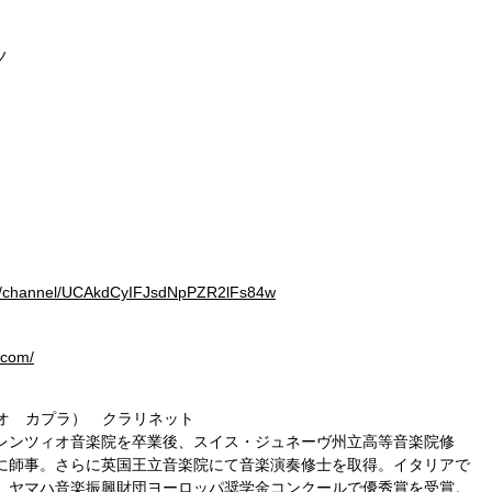
ノ
om/channel/UCAkdCyIFJsdNpPZR2lFs84w
.com/
フルヴィオ カプラ） クラリネット
レンツィオ音楽院を卒業後、スイス・ジュネーヴ州立高等音楽院修
に師事。さらに英国王立音楽院にて音楽演奏修士を取得。イタリアで
。ヤマハ音楽振興財団ヨーロッパ奨学金コンクールで優秀賞を受賞。