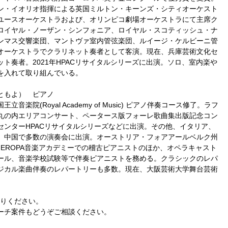
ン・イオリオ指揮による英国ミルトン・キーンズ・シティオーケスト
ユースオーケストラおよび、オリンピコ劇場オーケストラにて主席ク
ロイヤル・ノーザン・シンフォニア、ロイヤル・スコティッシュ・ナ
ンマス交響楽団、マントヴァ室内管弦楽団、ルイージ・ケルビーニ管
オーケストラでクラリネット奏者として客演。現在、兵庫芸術文化セ
ト奏者。2021年HPACリサイタルシリーズに出演。ソロ、室内楽や
を入れて取り組んでいる。
ともよ） ピアノ
音楽院(Royal Academy of Music) ピアノ伴奏コース修了。ラフ
丸の内エリアコンサート、ペータース版フォーレ歌曲集出版記念コン
センターHPACリサイタルシリーズなどに出演。その他、イタリア、
、中国で多数の演奏会に出演。オーストリア・フォアアールベルク州
EROPA音楽アカデミーでの稽古ピアニストのほか、オペラキャスト
ール、音楽学校試験等で伴奏ピアニストを務める。クラシックのレパ
ジカル楽曲伴奏のレパートリーも多数。現在、大阪芸術大学舞台芸術
送りください。
ーチ案件もどうぞご相談ください。