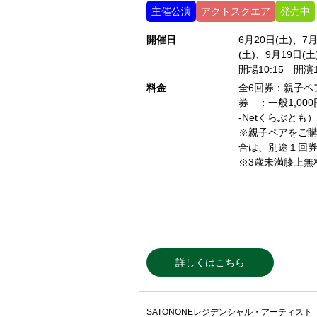
主催公演
アクトスクエア
発売中
開催日
6月20日(土)、7
(土)、9月19日(土
開場10:15 開演1
料金
全6回券：親子ペア
券 ：一般1,000
-Netくらぶとも）
※親子ペアをご購
合は、別途１回
※3歳未満膝上無
詳しくはこちら
SATONONEレジデンシャル・アーティスト