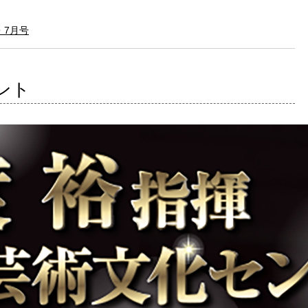
月・7月号
ント