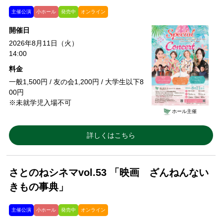
主催公演
小ホール
発売中
オンライン
開催日
2026年8月11日（火）
14:00
料金
一般1,500円 / 友の会1,200円 / 大学生以下8
00円
※未就学児入場不可
ホール主催
詳しくはこちら
さとのねシネマvol.53 「映画 ざんねんない
きもの事典」
主催公演
小ホール
発売中
オンライン