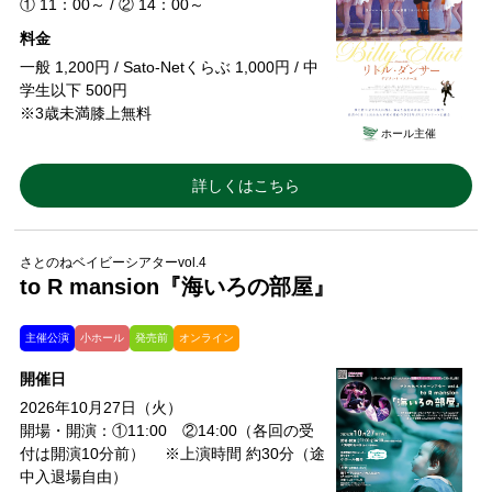
① 11：00～ / ② 14：00～
料金
一般 1,200円 / Sato-Netくらぶ 1,000円 / 中
学生以下 500円
※3歳未満膝上無料
ホール主催
詳しくはこちら
さとのねベイビーシアターvol.4
to R mansion『海いろの部屋』
主催公演
小ホール
発売前
オンライン
開催日
2026年10月27日（火）
開場・開演：①11:00 ②14:00（各回の受
付は開演10分前） ※上演時間 約30分（途
中入退場自由）