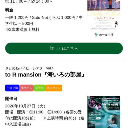
① 11：00～ / ② 14：00～
料金
一般 1,200円 / Sato-Netくらぶ 1,000円 / 中
学生以下 500円
※3歳未満膝上無料
ホール主催
詳しくはこちら
さとのねベイビーシアターvol.4
to R mansion『海いろの部屋』
主催公演
小ホール
発売前
オンライン
開催日
2026年10月27日（火）
開場・開演：①11:00 ②14:00（各回の受
付は開演10分前） ※上演時間 約30分（途
中入退場自由）