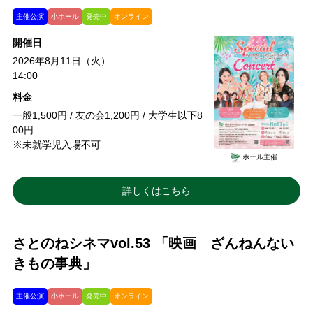
主催公演
小ホール
発売中
オンライン
開催日
2026年8月11日（火）
14:00
料金
一般1,500円 / 友の会1,200円 / 大学生以下8
00円
※未就学児入場不可
ホール主催
詳しくはこちら
さとのねシネマvol.53 「映画 ざんねんない
きもの事典」
主催公演
小ホール
発売中
オンライン