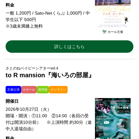
料金
一般 1,200円 / Sato-Netくらぶ 1,000円 / 中
学生以下 500円
※3歳未満膝上無料
ホール主催
詳しくはこちら
さとのねベイビーシアターvol.4
to R mansion『海いろの部屋』
主催公演
小ホール
発売前
オンライン
開催日
2026年10月27日（火）
開場・開演：①11:00 ②14:00（各回の受
付は開演10分前） ※上演時間 約30分（途
中入退場自由）
料金