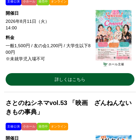
主催公演
小ホール
発売中
オンライン
開催日
2026年8月11日（火）
14:00
料金
一般1,500円 / 友の会1,200円 / 大学生以下8
00円
※未就学児入場不可
ホール主催
詳しくはこちら
さとのねシネマvol.53 「映画 ざんねんない
きもの事典」
主催公演
小ホール
発売中
オンライン
開催日